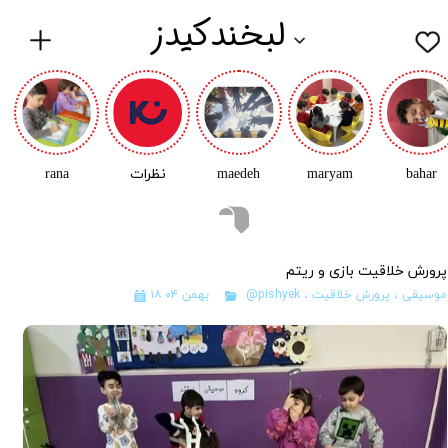
لبخندکیدز
bahar
maryam
maedeh
نظرات
rana
پرورش خلاقیت بازی و ریتم
موسیقی
،
پرورش خلاقیت
،
@pishyek
۱۸ بهمن ۰۴