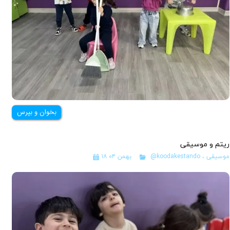
بخوان و بپرس
ریتم و موسیقی
موسیقی
،
@koodakestando
۱۸ بهمن ۰۴