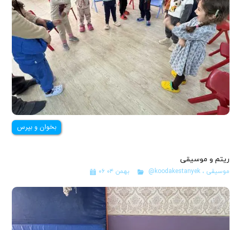
بخوان و بپرس
ریتم و موسیقی
موسیقی
،
@koodakestanyek
۰۶ بهمن ۰۴