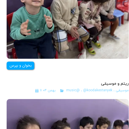
بخوان و بپرس
ریتم و موسیقی
موسیقی
،
@koodakestanyek
،
music@
۱۱ بهمن ۰۴