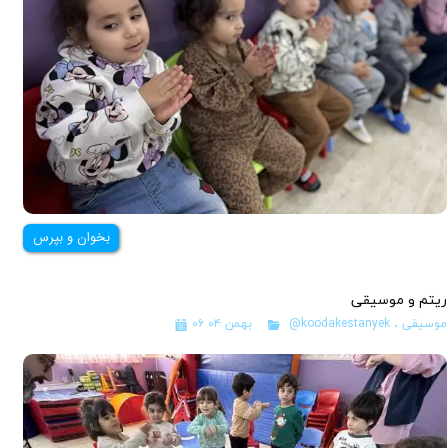
بخوان و بپرس
ریتم و موسیقی
موسیقی
،
@koodakestanyek
۰۶ بهمن ۰۴