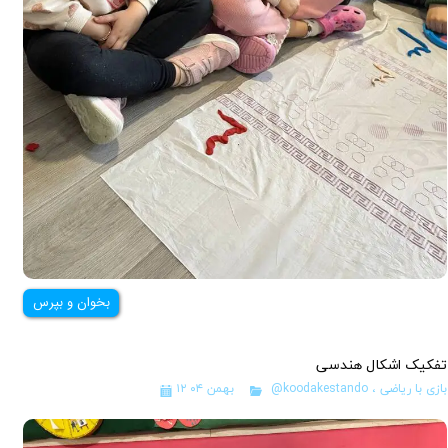
بخوان و بپرس
تفکیک اشکال هندسی
بازی با ریاضی
،
@koodakestando
۱۲ بهمن ۰۴