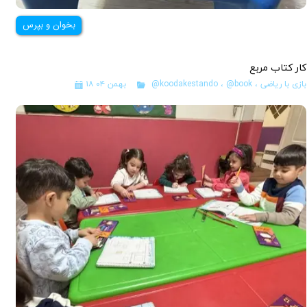
بخوان و بپرس
کار کتاب مربع
بازی با ریاضی
،
@book
،
@koodakestando
۱۸ بهمن ۰۴