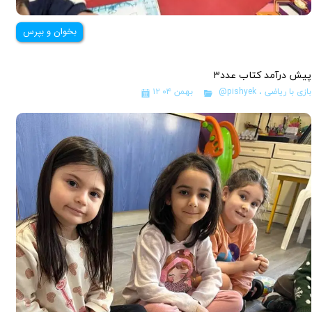
بخوان و بپرس
پیش درآمد کتاب عدد۳
بازی با ریاضی
،
@pishyek
۱۲ بهمن ۰۴