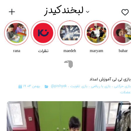
لبخندکیدز
bahar
maryam
maedeh
نظرات
rana
بازی لی لی آموزش اعداد
بازی حرکتی
،
بازی با ریاضی
،
بازی تقویت
،
@pishyek
۱۹ بهمن ۰۴
عضلات