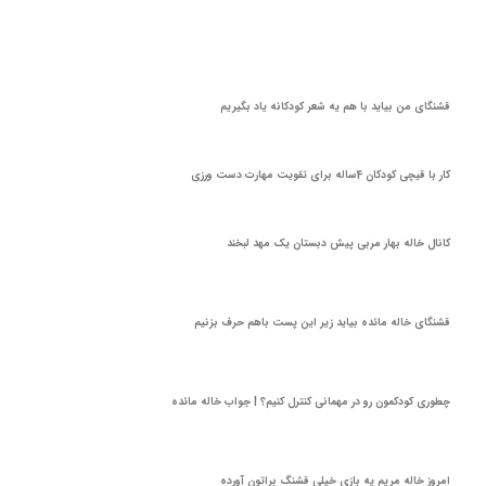
قشنگای من بيايد با هم یه شعر کودکانه ياد بگیریم
کار با قیچی کودکان 4ساله برای تقویت مهارت دست ورزی
کانال خاله بهار مربی پیش دبستان یک مهد لبخند
قشنگای خاله مائده بیاید زیر این پست باهم حرف بزنیم
چطوری کودکمون رو در مهمانی کنترل کنیم؟ | جواب خاله مائده
امروز خاله مریم یه بازی خیلی قشنگ براتون آورده