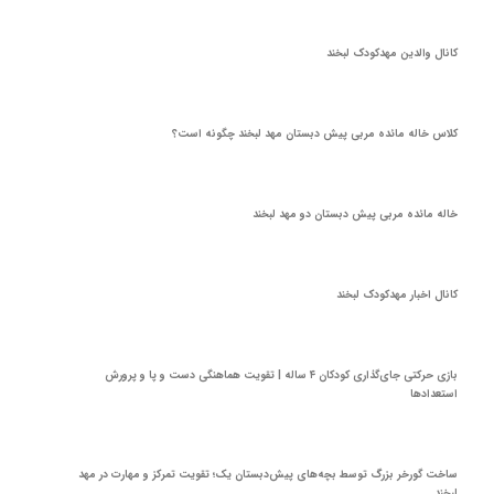
کانال والدین مهدکودک لبخند
کلاس خاله مائده مربی پیش دبستان مهد لبخند چگونه است؟
خاله مائده مربی پیش دبستان دو مهد لبخند
کانال اخبار مهدکودک لبخند
بازی حرکتی جای‌گذاری کودکان ۴ ساله | تقویت هماهنگی دست و پا و پرورش
استعدادها
ساخت گورخر بزرگ توسط بچه‌های پیش‌دبستان یک؛ تقویت تمرکز و مهارت‌ در مهد
لبخند