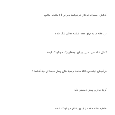
کاهش اضطراب کودکان در شرایط بحرانی | 4 تکنیک طلایی
دل خاله مریم برای همه فرشته هاش تنگ شده
کانال خاله مبینا مربی پیش دبستان یک مهدکودک لبخند
در گردش اجتماعی خاله مائده و بچه های پیش دبستانی چه گذشت؟
گروه مادران پیش دبستان یک
★
★
خاطره خاله مائده از اردوی تئاتر مهدکودک لبخند