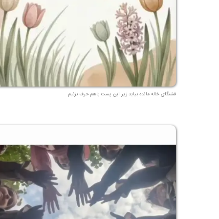
قشنگای خاله مائده بیاید زیر این پست باهم حرف بزنیم