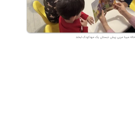
خاله مبینا مربی پیش دبستان یک مهدکودک لبخند