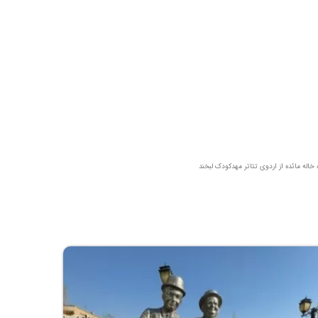
خاله مائده از اردوی تئاتر مهدکودک لبخند