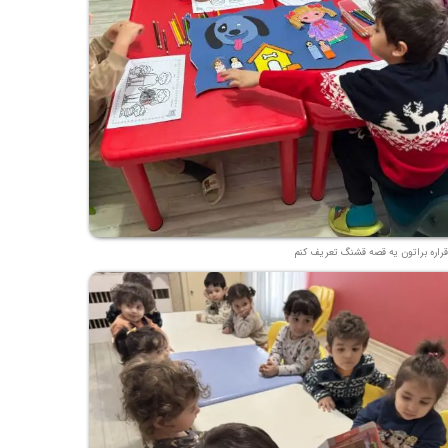
قراره براتون یه قصه قشنگ تعریف کنم