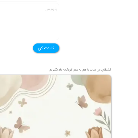
★
کامنت کن
قشنگای من بيايد با هم یه شعر کودکانه ياد بگیریم