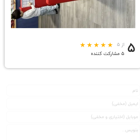
۵
از ۵
۵ مشارکت کننده
★
★