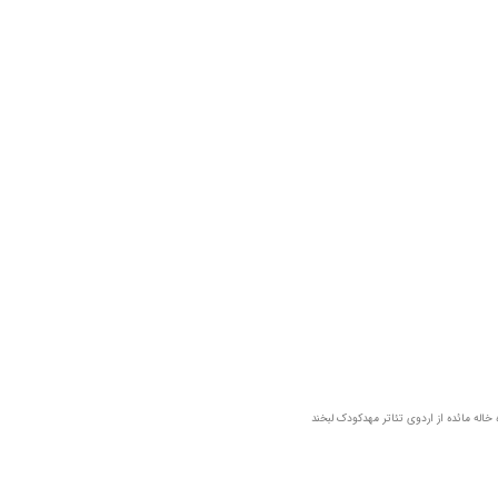
خاله مائده از اردوی تئاتر مهدکودک لبخند