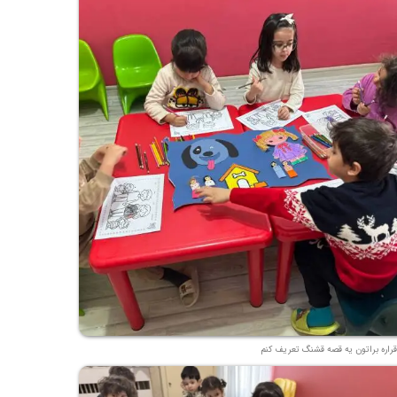
قراره براتون یه قصه قشنگ تعریف کنم