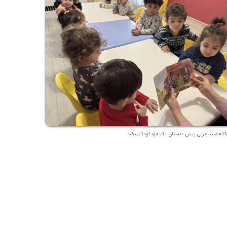
خاله مبینا مربی پیش دبستان یک مهدکودک لبخند