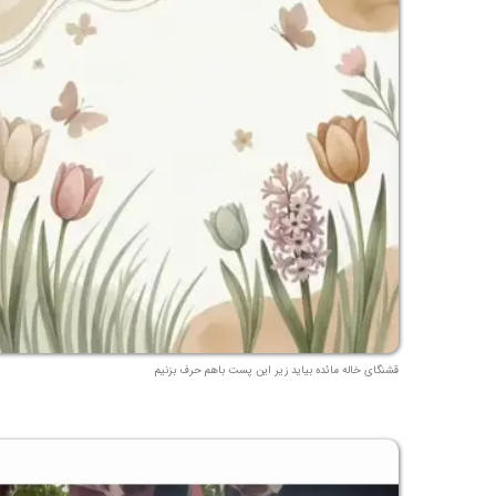
قشنگای خاله مائده بیاید زیر این پست باهم حرف بزنیم