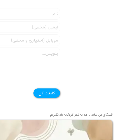
★
کامنت کن
قشنگای من بيايد با هم یه شعر کودکانه ياد بگیریم