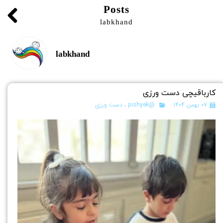
Posts
labkhand
labkhand
کارباقیچی دست ورزی
۰۷ بهمن ۱۴۰۴
@pishyek
،
دست ورزی