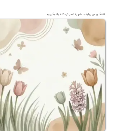
قشنگای من بيايد با هم یه شعر کودکانه ياد بگیریم