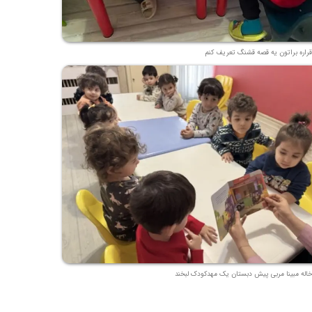
قراره براتون یه قصه قشنگ تعریف کنم
خاله مبینا مربی پیش دبستان یک مهدکودک لبخند