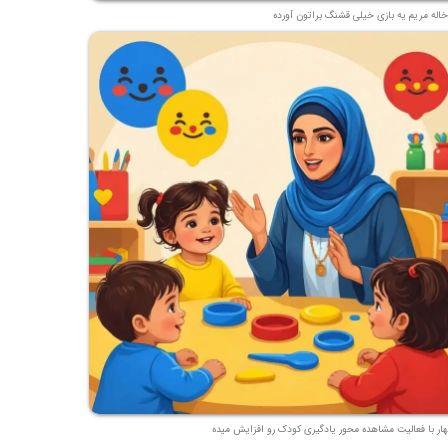
خاله مریم یه بازی خیلی قشنگ براتون آورده
هار با فعالیت مشاهده محور یادگیری کودک رو افزایش میده