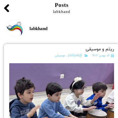
Posts
labkhand
labkhand
ریتم و موسیقی
۰۶ بهمن ۱۴۰۴
@pishyek
،
موسیقی