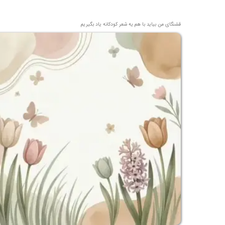
قشنگای من بيايد با هم یه شعر کودکانه ياد بگیریم