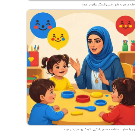
خاله مریم یه بازی خیلی قشنگ براتون آورده
هار با فعالیت مشاهده محور یادگیری کودک رو افزایش میده