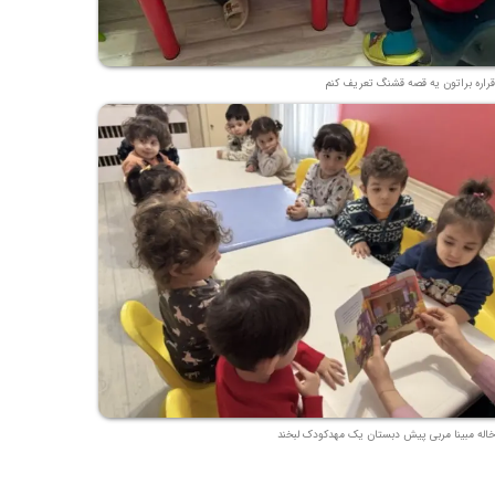
قراره براتون یه قصه قشنگ تعریف کنم
خاله مبینا مربی پیش دبستان یک مهدکودک لبخند