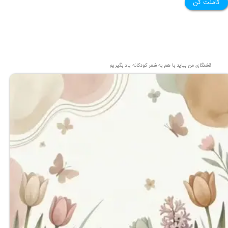
کامنت کن
قشنگای من بيايد با هم یه شعر کودکانه ياد بگیریم