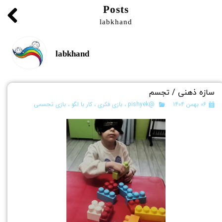
Posts
labkhand
labkhand
سازه ذهنی / تجسم
۰۶ بهمن ۱۴۰۴
@pishyek
،
بازی فکری
،
کار با لگو
،
بازی تجسمی