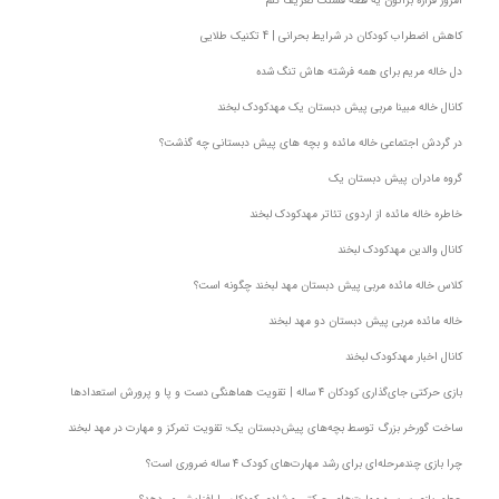
امروز قراره براتون یه قصه قشنگ تعریف کنم
کاهش اضطراب کودکان در شرایط بحرانی | 4 تکنیک طلایی
دل خاله مریم برای همه فرشته هاش تنگ شده
کانال خاله مبینا مربی پیش دبستان یک مهدکودک لبخند
در گردش اجتماعی خاله مائده و بچه های پیش دبستانی چه گذشت؟
گروه مادران پیش دبستان یک
خاطره خاله مائده از اردوی تئاتر مهدکودک لبخند
کانال والدین مهدکودک لبخند
کلاس خاله مائده مربی پیش دبستان مهد لبخند چگونه است؟
خاله مائده مربی پیش دبستان دو مهد لبخند
کانال اخبار مهدکودک لبخند
بازی حرکتی جای‌گذاری کودکان ۴ ساله | تقویت هماهنگی دست و پا و پرورش استعدادها
ساخت گورخر بزرگ توسط بچه‌های پیش‌دبستان یک؛ تقویت تمرکز و مهارت‌ در مهد لبخند
چرا بازی چندمرحله‌ای برای رشد مهارت‌های کودک ۴ ساله ضروری است؟