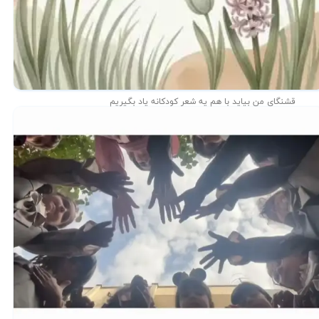
قشنگای من بيايد با هم یه شعر کودکانه ياد بگیریم