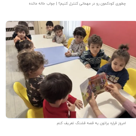
چطوری کودکمون رو در مهمانی کنترل کنیم؟ | جواب خاله مائده
امروز قراره براتون یه قصه قشنگ تعریف کنم