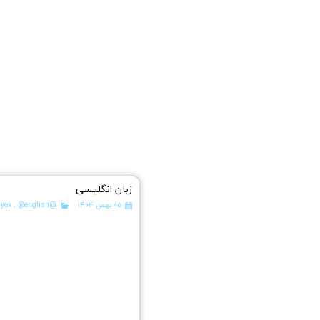
زبان انگلیسی
۰۵ بهمن ۱۴۰۴
@pishyek
@english
،