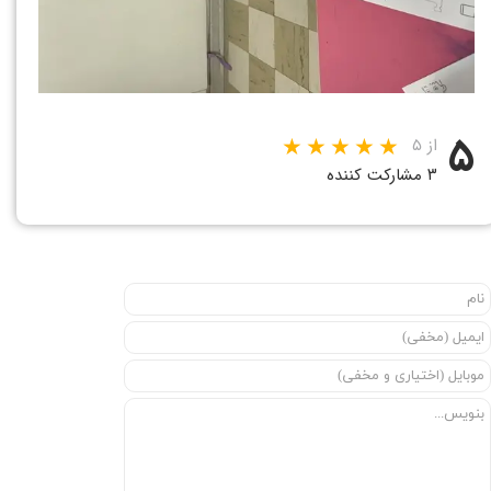
۵
از ۵
۳ مشارکت کننده
★
★