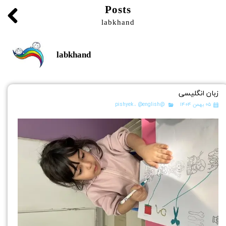
Posts
labkhand
labkhand
زبان انگلیسی
۰۵ بهمن ۱۴۰۴
@pishyek
@english
،