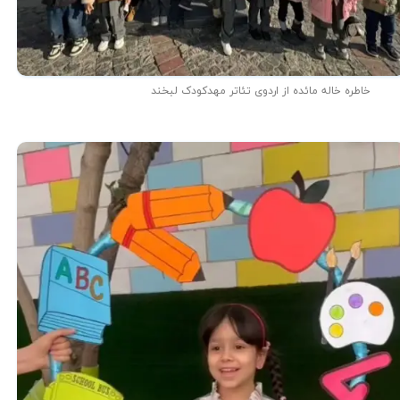
خاطره خاله مائده از اردوی تئاتر مهدکودک لبخند