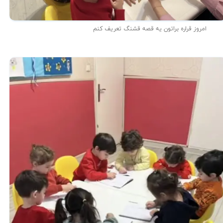
امروز قراره براتون یه قصه قشنگ تعریف کنم