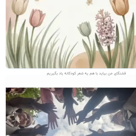
قشنگای من بيايد با هم یه شعر کودکانه ياد بگیریم