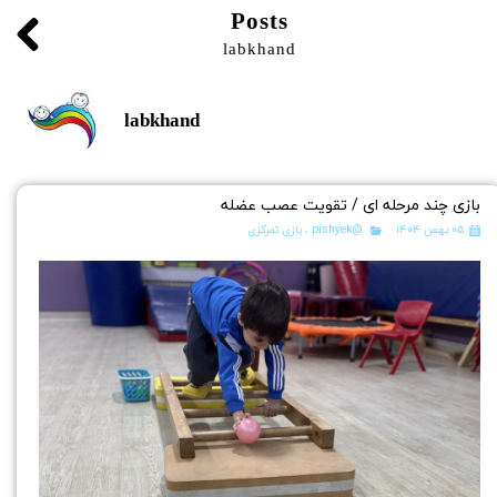
Posts
labkhand
labkhand
بازی چند مرحله ای / تقویت عصب عضله
۰۵ بهمن ۱۴۰۴
@pishyek
،
بازی تمرکزی