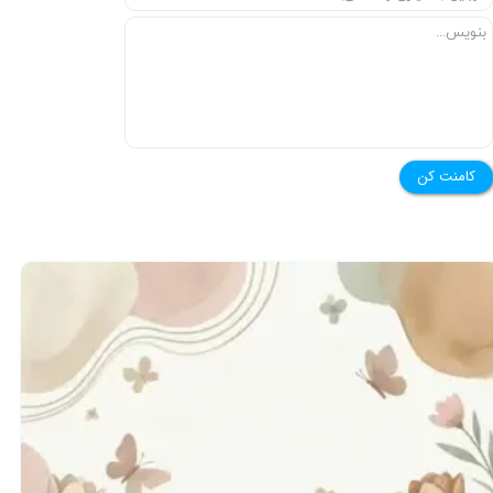
★
★
کامنت کن