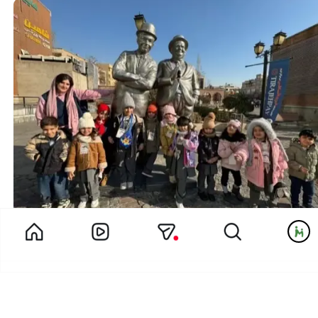
خاطره خاله مائده از اردوی تئاتر مهدکودک لبخند