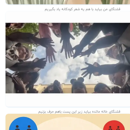
قشنگای من بيايد با هم یه شعر کودکانه ياد بگیریم
قشنگای خاله مائده بیاید زیر این پست باهم حرف بزنیم