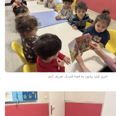
امروز قراره براتون یه قصه قشنگ تعریف کنم