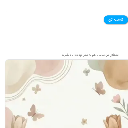
کامنت کن
★
★
قشنگای من بيايد با هم یه شعر کودکانه ياد بگیریم