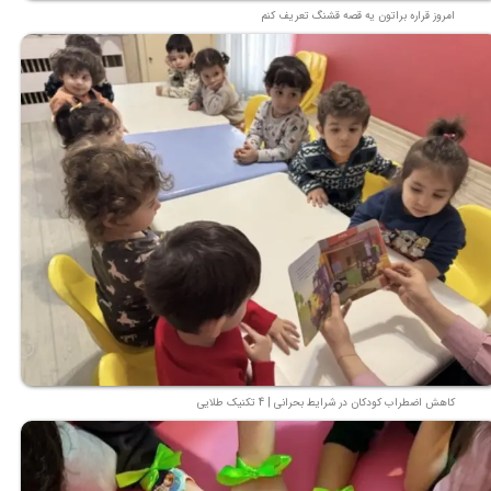
امروز قراره براتون یه قصه قشنگ تعریف کنم
کاهش اضطراب کودکان در شرایط بحرانی | 4 تکنیک طلایی