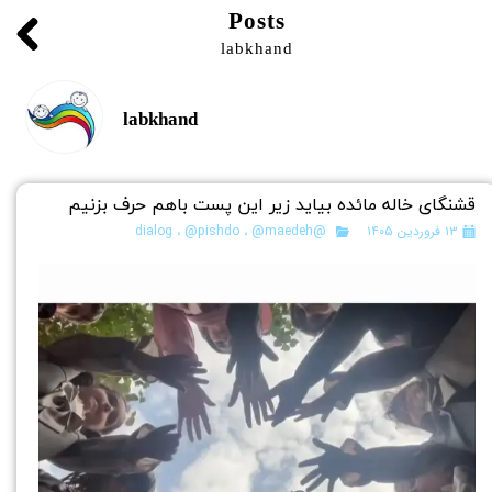
Posts
labkhand
labkhand
قشنگای خاله مائده بیاید زیر این پست باهم حرف بزنیم
۱۳ فروردین ۱۴۰۵
@dialog
@maedeh
،
@pishdo
،