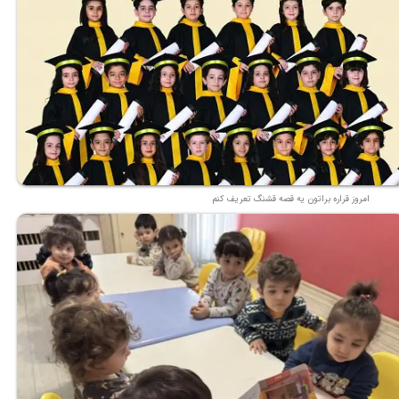
امروز قراره براتون یه قصه قشنگ تعریف کنم