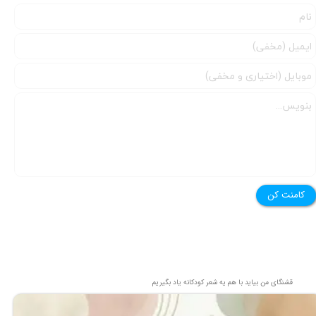
کامنت کن
قشنگای من بيايد با هم یه شعر کودکانه ياد بگیریم