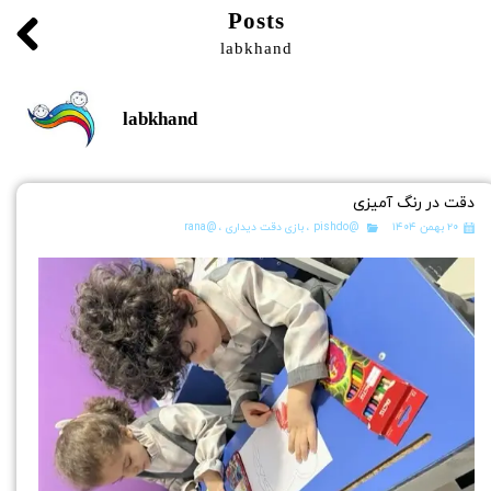
Posts
labkhand
labkhand
دقت در رنگ آمیزی
۲۰ بهمن ۱۴۰۴
@pishdo
،
بازی دقت دیداری
،
@rana