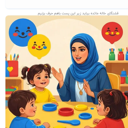
قشنگای خاله مائده بیاید زیر این پست باهم حرف بزنیم