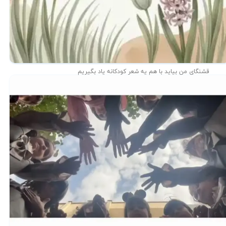
قشنگای من بيايد با هم یه شعر کودکانه ياد بگیریم