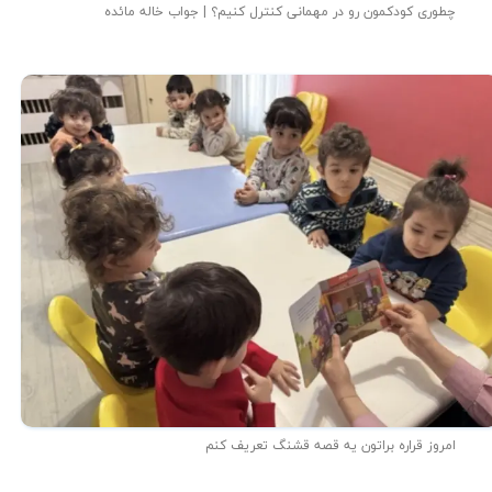
چطوری کودکمون رو در مهمانی کنترل کنیم؟ | جواب خاله مائده
امروز قراره براتون یه قصه قشنگ تعریف کنم