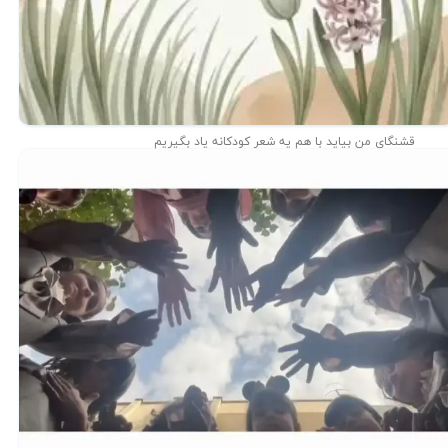
قشنگای من بيايد با هم یه شعر کودکانه ياد بگیریم