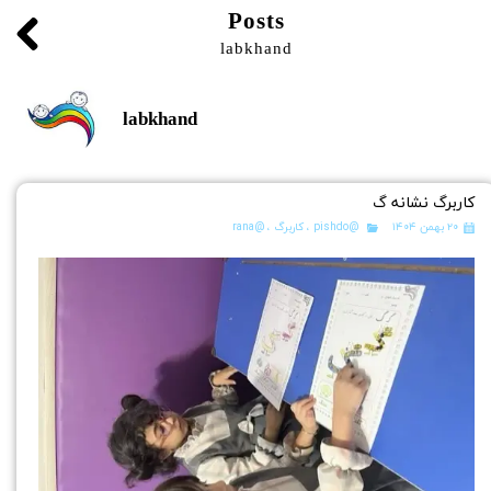
Posts
labkhand
labkhand
کاربرگ نشانه گ
۲۰ بهمن ۱۴۰۴
@pishdo
،
کاربرگ
،
@rana