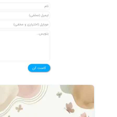
★
کامنت کن