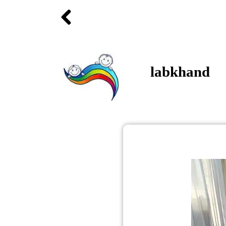
labkhand