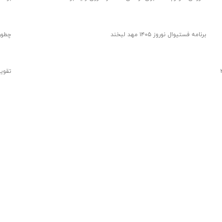
برنامه فستیوال نوروز ۱۴۰۵ مهد لبخند
چطور یک ب
تقویت خلاقیت و هماهنگی چشم و دست کودکان ۲
تقوی