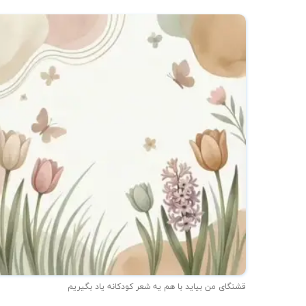
★
قشنگای من بيايد با هم یه شعر کودکانه ياد بگیریم