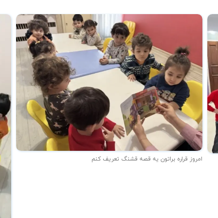
امروز قراره براتون یه قصه قشنگ تعریف کنم