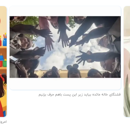
قشنگای خاله مائده بیاید زیر این پست باهم حرف بزنیم
امروز