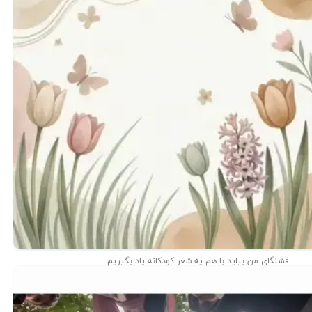
قشنگای من بيايد با هم یه شعر کودکانه ياد بگیریم