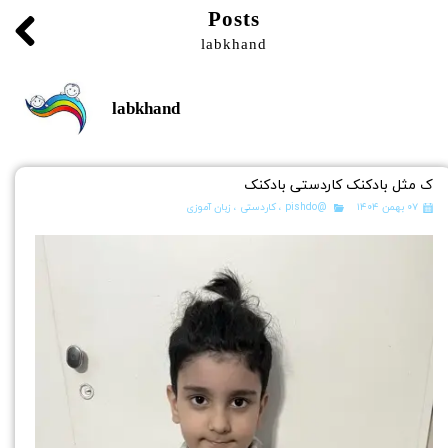
Posts
labkhand
labkhand
ک مثل بادکنک کاردستی بادکنک
۰۷ بهمن ۱۴۰۴
@pishdo
،
کاردستی
،
زبان آموزی