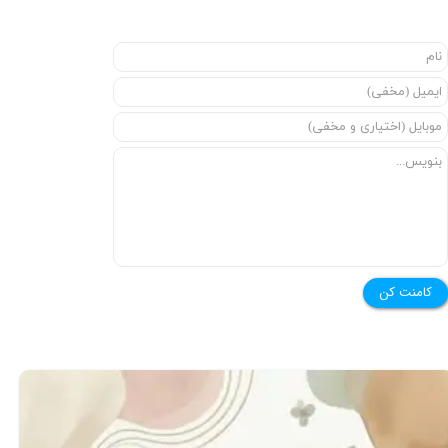
★
★
کامنت کن