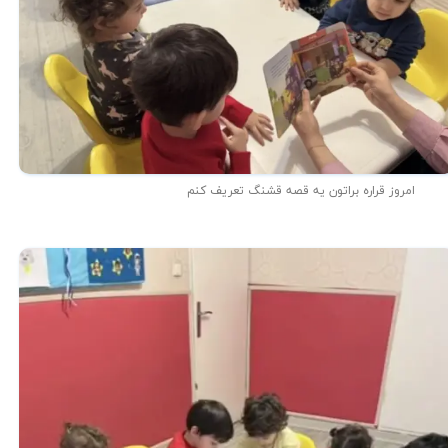
امروز قراره براتون یه قصه قشنگ تعریف کنم