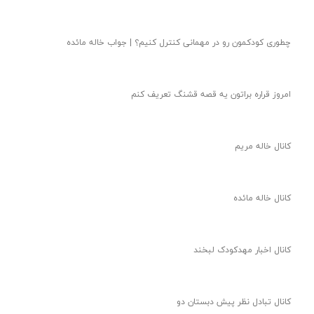
قشنگای من بيايد با هم یه شعر کودکانه ياد بگیریم