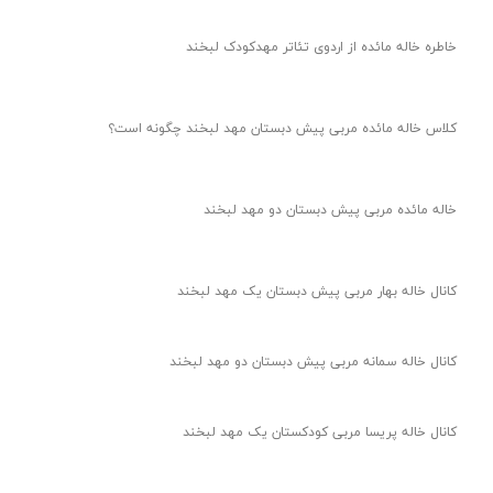
امروز قراره براتون یه قصه قشنگ تعریف کنم
کانال خاله مریم
کانال خاله مائده
کانال اخبار مهدکودک لبخند
کانال تبادل نظر پیش دبستان دو
کاهش اضطراب کودکان در شرایط بحرانی | 4 تکنیک طلایی
گروه مادران پیش دبستان یک