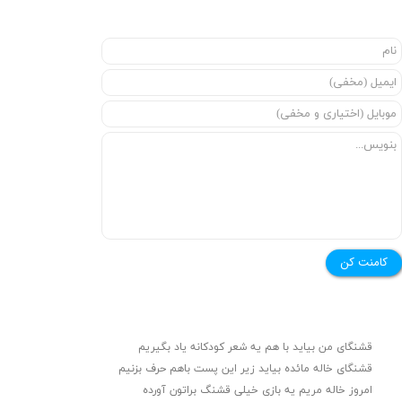
★
★
کامنت کن