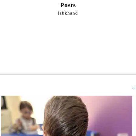
Posts
labkhand
ری