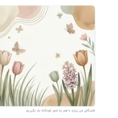
★
قشنگای من بيايد با هم یه شعر کودکانه ياد بگیریم