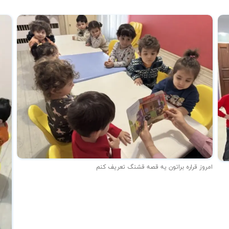
امروز قراره براتون یه قصه قشنگ تعریف کنم