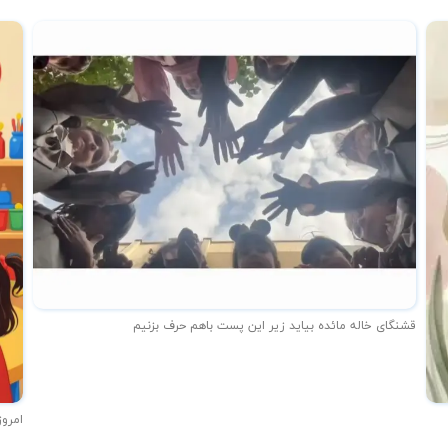
قشنگای خاله مائده بیاید زیر این پست باهم حرف بزنیم
امروز