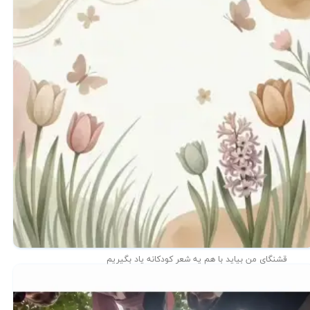
قشنگای من بيايد با هم یه شعر کودکانه ياد بگیریم