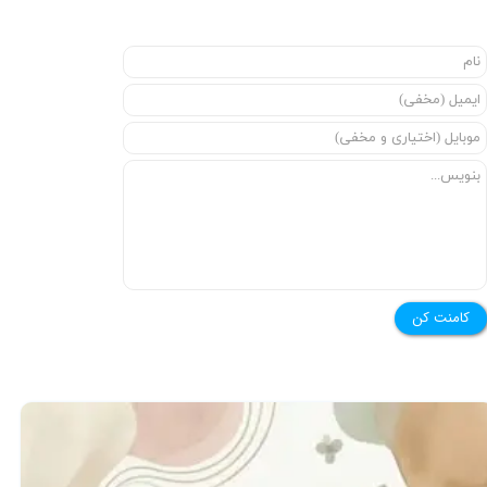
★
★
کامنت کن