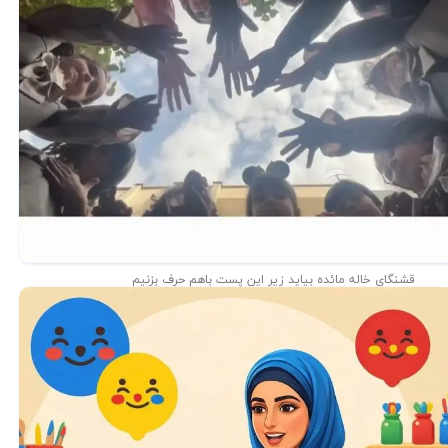
قشنگای خاله مائده بیاید زیر این پست باهم حرف بزنیم