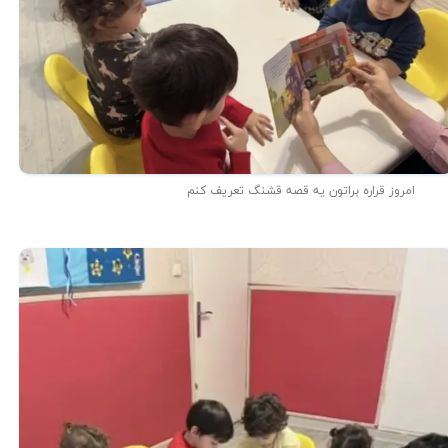
امروز قراره براتون یه قصه قشنگ تعریف کنم