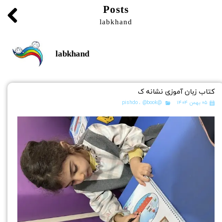
Posts
labkhand
labkhand
کتاب زبان آموزی نشانه ک
۰۵ بهمن ۱۴۰۴
@pishdo
@book
،