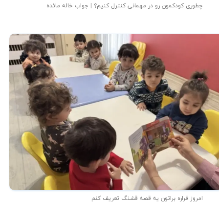
چطوری کودکمون رو در مهمانی کنترل کنیم؟ | جواب خاله مائده
امروز قراره براتون یه قصه قشنگ تعریف کنم