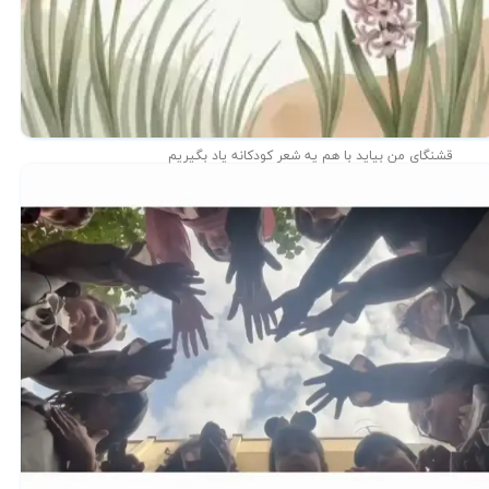
قشنگای من بيايد با هم یه شعر کودکانه ياد بگیریم