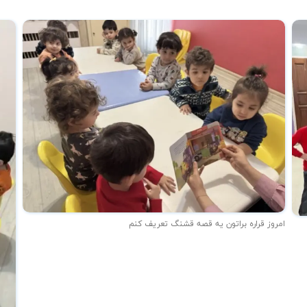
امروز قراره براتون یه قصه قشنگ تعریف کنم