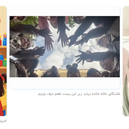
قشنگای خاله مائده بیاید زیر این پست باهم حرف بزنیم
امروز