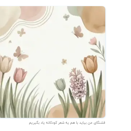
★
قشنگای من بيايد با هم یه شعر کودکانه ياد بگیریم