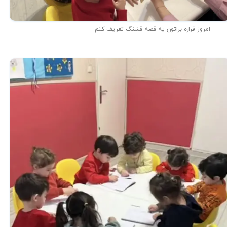
امروز قراره براتون یه قصه قشنگ تعریف کنم