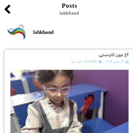
Posts
labkhand
labkhand
آخ جون کاردستی
۰۴ بهمن ۱۴۰۴
@pishdo
،
کاردستی