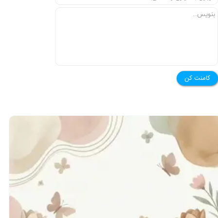
★
★
کامنت کن