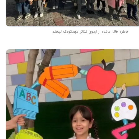
خاطره خاله مائده از اردوی تئاتر مهدکودک لبخند