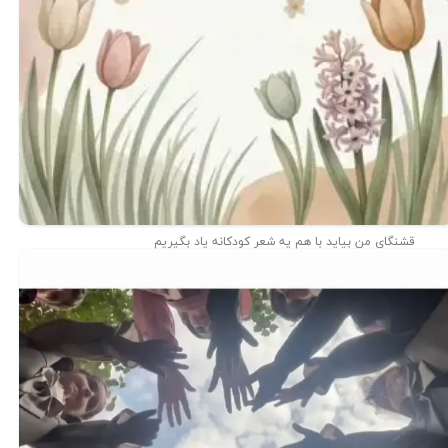
قشنگای من بيايد با هم یه شعر کودکانه ياد بگیریم