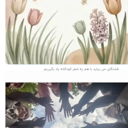
قشنگای من بيايد با هم یه شعر کودکانه ياد بگیریم