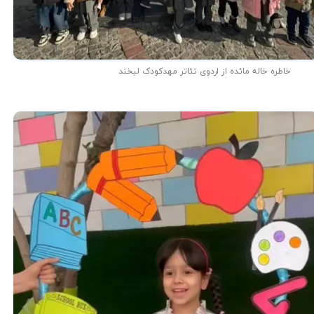
خاطره خاله مائده از اردوی تئاتر مهدکودک لبخند