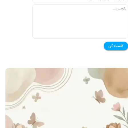
★
★
کامنت کن