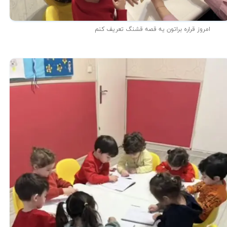
امروز قراره براتون یه قصه قشنگ تعریف کنم